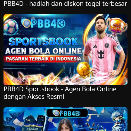
PBB4D - hadiah dan diskon togel terbesar
PBB4D Sportsbook - Agen Bola Online
dengan Akses Resmi