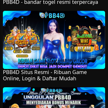
PBB4D - bandar togel resmi terpercaya
PBB4D Situs Resmi - Ribuan Game
Online, Login & Daftar Mudah