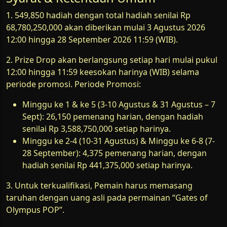
1. 549,850 hadiah dengan total hadiah senilai Rp
68,780,250,000 akan diberikan mulai 3 Agustus 2026
12:00 hingga 28 September 2026 11:59 (WIB).
2. Prize Drop akan berlangsung setiap hari mulai pukul
12:00 hingga 11:59 keesokan harinya (WIB) selama
periode promosi. Periode Promosi:
Minggu ke 1 & ke 5 (3-10 Agustus & 31 Agustus – 7
Sept): 26,150 pemenang harian, dengan hadiah
senilai Rp 3,588,750,000 setiap harinya.
Minggu ke 2-4 (10-31 Agustus) & Minggu ke 6-8 (7-
28 September): 4,375 pemenang harian, dengan
hadiah senilai Rp 441,375,000 setiap harinya.
3. Untuk terkualifikasi, Pemain harus memasang
taruhan dengan uang asli pada permainan “Gates of
Olympus POP”.