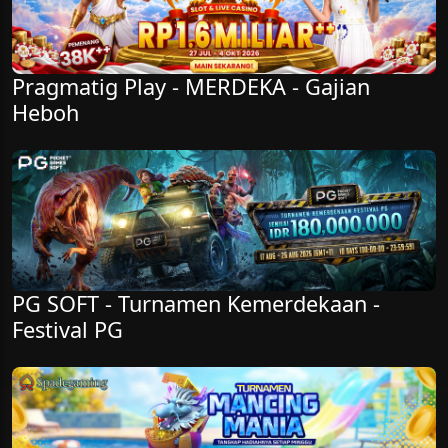
Pragmatig Play - MERDEKA - Gajian
Heboh
PG SOFT - Turnamen Kemerdekaan -
Festival PG