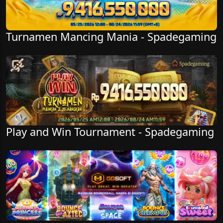
Turnamen Mancing Mania - Spadegaming
Play and Win Tournament - Spadegaming
mr****zz
Telah Berhasil Melakukan Withdraw
Rp 6.219.000,00