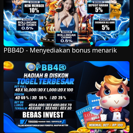
PBB4D - Menyediakan bonus menarik