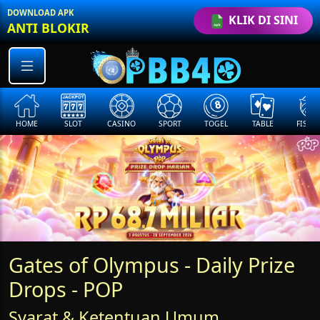
DOWNLOAD APK
KLIK DI SINI
ANTI BLOKIR
SLOT
CASINO
SPORT
TOGEL
TABLE
FISHING
COCK
Gates of Olympus - Daily Prize
Drops - POP
Syarat & Ketentuan Umum