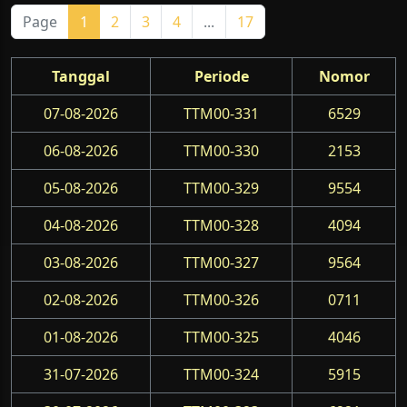
Page
1
2
3
4
...
17
Tanggal
Periode
Nomor
07-08-2026
TTM00-331
6529
06-08-2026
TTM00-330
2153
05-08-2026
TTM00-329
9554
04-08-2026
TTM00-328
4094
03-08-2026
TTM00-327
9564
02-08-2026
TTM00-326
0711
01-08-2026
TTM00-325
4046
31-07-2026
TTM00-324
5915