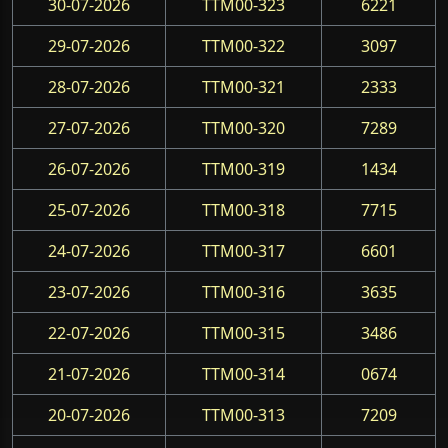
30-07-2026
TTM00-323
6221
29-07-2026
TTM00-322
3097
28-07-2026
TTM00-321
2333
27-07-2026
TTM00-320
7289
26-07-2026
TTM00-319
1434
25-07-2026
TTM00-318
7715
24-07-2026
TTM00-317
6601
23-07-2026
TTM00-316
3635
22-07-2026
TTM00-315
3486
21-07-2026
TTM00-314
0674
20-07-2026
TTM00-313
7209